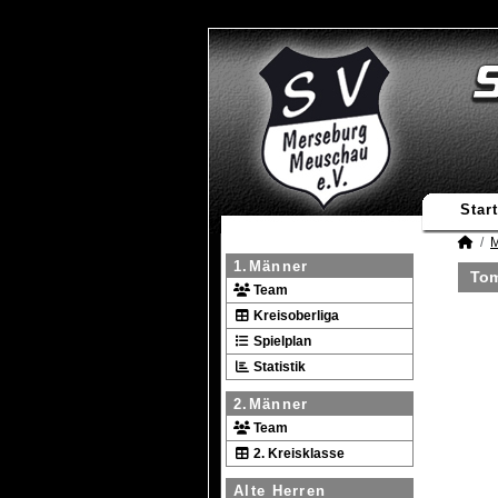
Start
M
1.Männer
Tom
Team
Kreisoberliga
Spielplan
Statistik
2.Männer
Team
2. Kreisklasse
Alte Herren