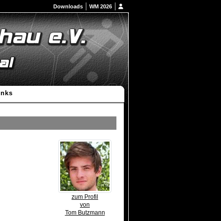
Downloads
WM 2026
inks
zum Profil
von
Tom Butzmann