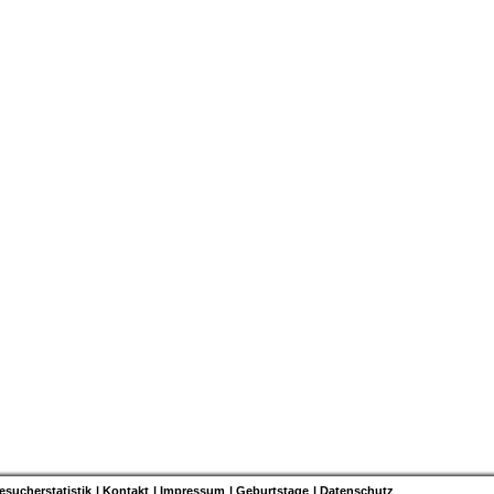
esucherstatistik
Kontakt
Impressum
Geburtstage
Datenschutz