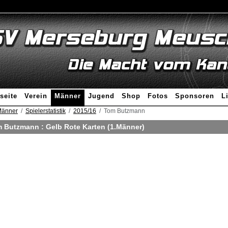
seite
Verein
Männer
Jugend
Shop
Fotos
Sponsoren
L
änner
Spielerstatistik
2015/16
Tom Butzmann
 Butzmann : Gelb Rote Karten (1.Männer)