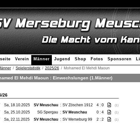
seite
Verein
Männer
Jugend
Shop
Fotos
Sponsoren
L
änner
Spielerstatistik
2025/26
Mohamed El Mehdi Maoun
amed El Mehdi Maoun : Einwechslungen (1.Männer)
5/26
T
Sa, 18.10.2025
SV Meuschau
:
SV Zöschen 1912
4 : 0
(1)
T
Sa, 25.10.2025
SG Spergau
:
SV Meuschau
0 : 4
(1)
T
Sa, 22.11.2025
SV Meuschau
:
SV Merseburg 99
2 : 2
(1)