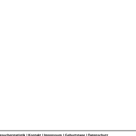
esucherstatistik
Kontakt
Impressum
Geburtstage
Datenschutz