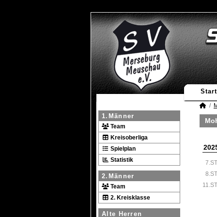
Start
M
1.Männer
Moh
Team
Kreisoberliga
202
Spielplan
Statistik
7.S
8.S
2.Männer
11.S
Team
2. Kreisklasse
Alte Herren