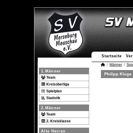
Startseite
Ver
Männer
Spie
1.Männer
Philipp Kluge
Team
Kreisoberliga
Spielplan
Statistik
2.Männer
Team
2. Kreisklasse
Alte Herren