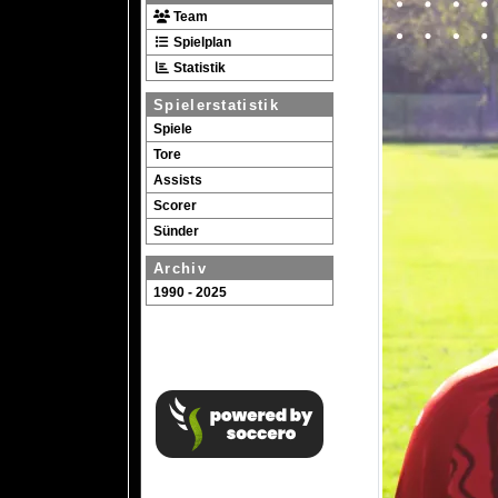
Team
Spielplan
Statistik
Spielerstatistik
Spiele
Tore
Assists
Scorer
Sünder
Archiv
1990 - 2025