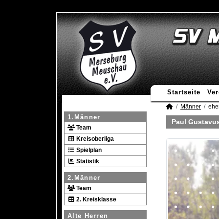
Startseite
Ver
Männer
ehe
1.Männer
Paul Gustavu
Team
Kreisoberliga
Spielplan
Statistik
2.Männer
Team
2. Kreisklasse
Alte Herren