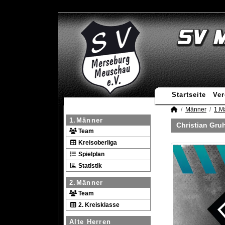
Startseite
Ver
Männer
1.M
1.Männer
Christian Gr
Team
Kreisoberliga
Spielplan
Statistik
2.Männer
Team
2. Kreisklasse
Alte Herren