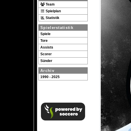
Team
Spielplan
Statistik
Spielerstatistik
Spiele
Tore
Assists
Scorer
Sünder
Archiv
1990 - 2025