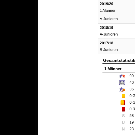
2019/20
1.Männer
A-Junioren
2018/19
A-Junioren
2017/18
B-Junioren
Gesamtstatisti
1.Männer
99
40
35
0
G
0
G
0
R
S
58
U
19
N
23