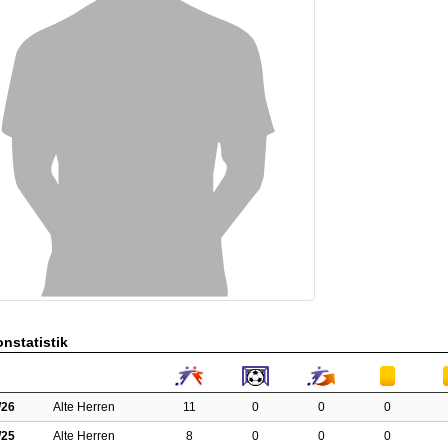
nstatistik
/26
Alte Herren
11
0
0
0
/25
Alte Herren
8
0
0
0