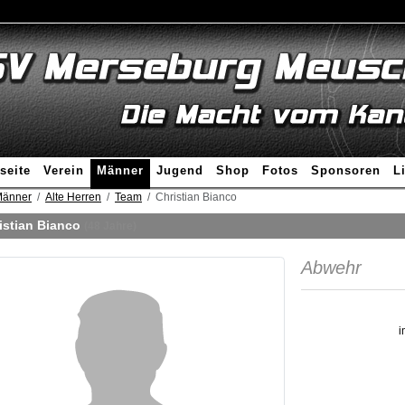
seite
Verein
Männer
Jugend
Shop
Fotos
Sponsoren
L
änner
Alte Herren
Team
Christian Bianco
istian Bianco
(48 Jahre)
Abwehr
i