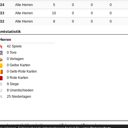
/24
Alte Herren
5
0
0
0
/23
Alte Herren
10
0
0
0
/22
Alte Herren
8
0
0
0
mtstatistik
 Herren
42
Spiele
0
Tore
0
Vorlagen
0
Gelbe Karten
0
Gelb-Rote Karten
0
Rote Karten
S
9 Siege
U
8 Unentschieden
N
25 Niederlagen
esucherstatistik
Kontakt
Impressum
Geburtstage
Datenschutz