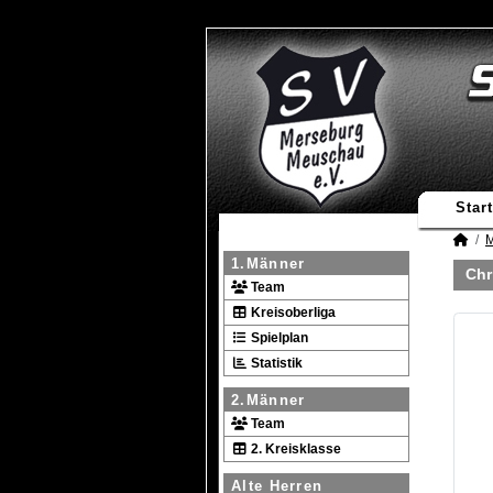
Start
M
1.Männer
Chr
Team
Kreisoberliga
Spielplan
Statistik
2.Männer
Team
2. Kreisklasse
Alte Herren