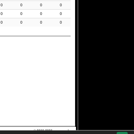
0
0
0
0
0
0
0
0
0
0
0
0
© 2006-2026
soccero.de