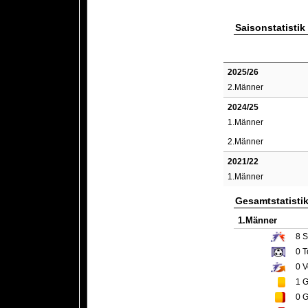
Saisonstatistik
2025/26
2.Männer
2024/25
1.Männer
2.Männer
2021/22
1.Männer
Gesamtstatisti
1.Männer
8
S
0
T
0
V
1
G
0
G