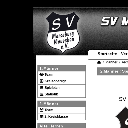
Startseite
Ver
Männer
Arc
1.Männer
2.Männer :
Spi
Team
Kreisoberliga
Spielplan
Statistik
SV 
2.Männer
Team
2. Kreisklasse
Alte Herren