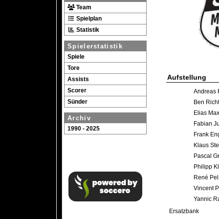
Team
Spielplan
Statistik
Spielerstatistik
Spiele
Tore
Aufstellung
Assists
Scorer
Andreas 
Sünder
Ben Rich
Elias Ma
Archiv
Fabian J
1990 - 2025
Frank Eng
Klaus St
Pascal G
Philipp K
René Pel
Vincent P
Yannic R
Ersatzbank