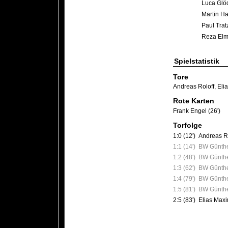
Luca Glö
Martin H
Paul Trat
Reza Elm
Spielstatistik
Tore
Andreas Roloff
,
Eli
Rote Karten
Frank Engel (26')
Torfolge
1:0 (12')
Andreas Ro
1:1 (14')
BW Günthe
1:2 (48')
BW Günthe
1:3 (62')
BW Günthe
1:4 (79')
BW Günthe
1:5 (81')
BW Günthe
2:5 (83')
Elias Maxi