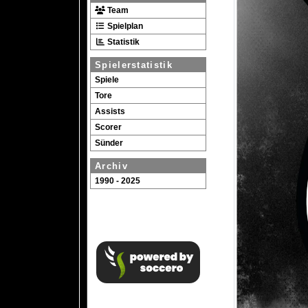
Team
Spielplan
Statistik
Spielerstatistik
Spiele
Tore
Assists
Scorer
Sünder
Archiv
1990 - 2025