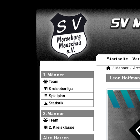
Startseite
Ver
Männer
Arc
1.Männer
Leon Hoffma
Team
Kreisoberliga
Spielplan
Statistik
2.Männer
Team
2. Kreisklasse
Alte Herren