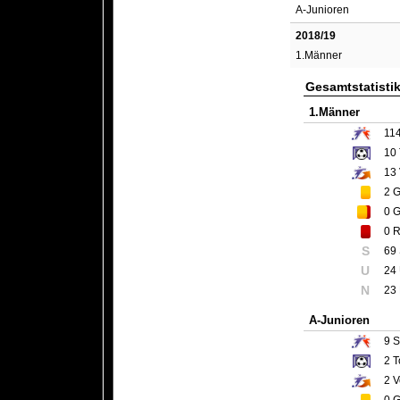
A-Junioren
2018/19
1.Männer
Gesamtstatisti
1.Männer
11
10
13
2
G
0
G
0
R
S
69
U
24
N
23
A-Junioren
9
S
2
T
2
V