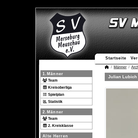
Startseite
Ver
Männer
Arc
1.Männer
Julian Lubich
Team
Kreisoberliga
Spielplan
Statistik
2.Männer
Team
2. Kreisklasse
Alte Herren