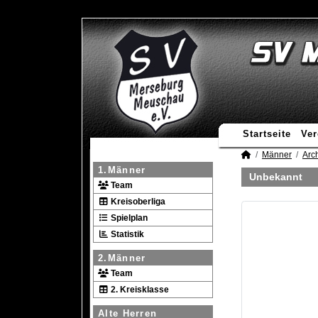
Startseite
Ver
Männer
Arc
1.Männer
Unbekannt
Team
Kreisoberliga
Spielplan
Statistik
2.Männer
Team
2. Kreisklasse
Alte Herren