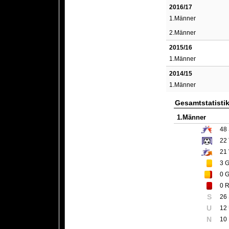
2016/17
1.Männer
2.Männer
2015/16
1.Männer
2014/15
1.Männer
Gesamtstatisti
1.Männer
48
22
21
3
G
0
G
0
R
S
26
U
12
N
10