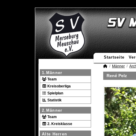
Startseite
Ver
Männer
Arc
1.Männer
René Pelz
Team
Kreisoberliga
Spielplan
Statistik
2.Männer
Team
2. Kreisklasse
Alte Herren