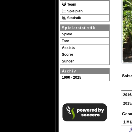
Team
Spielplan
Statistik
Spielerstatistik
Spiele
Tore
Assists
Scorer
Sünder
Archiv
Saiso
1990 - 2025
2016
2015
Gesa
1.Mä