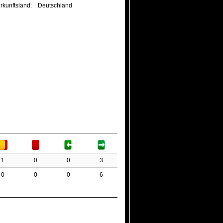
rkunftsland:
Deutschland
1
0
0
3
0
0
0
6