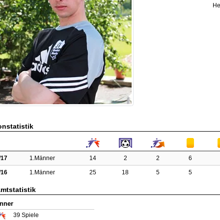
He
nstatistik
/17
1.Männer
14
2
2
6
/16
1.Männer
25
18
5
5
mtstatistik
nner
39
Spiele