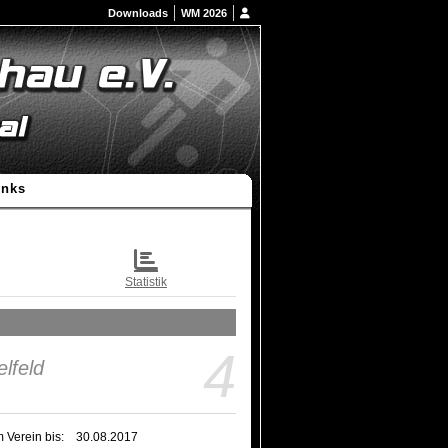
Downloads
WM 2026
inks
Statistik
4
lfeld
m Verein bis:
30.08.2017