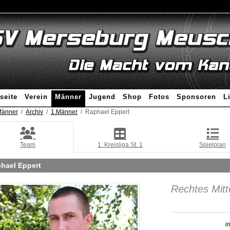
seite
Verein
Männer
Jugend
Shop
Fotos
Sponsoren
L
änner
Archiv
1.Männer
Raphael Eppert
Team
1. Kreisliga St. 1
Spielplan
hael Eppert
Rechtes Mitte
i