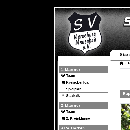
Start
M
1.Männer
Team
Kreisoberliga
Spielplan
Rap
Statistik
2.Männer
Team
2. Kreisklasse
Alte Herren