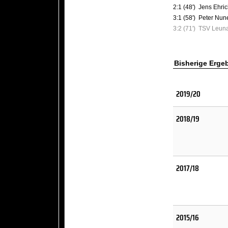
2:1 (48')
Jens Ehri
3:1 (58')
Peter Nun
3:2 (71')
TSV Leuna 
Bisherige Erge
2019/20
2018/19
2017/18
2015/16