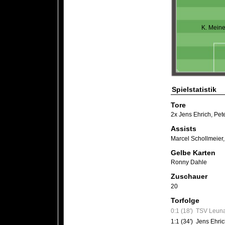
K. Meine
Spielstatistik
Tore
2x Jens Ehrich
,
Pet
Assists
Marcel Schollmeier
Gelbe Karten
Ronny Dahle
Zuschauer
20
Torfolge
0:1 (18')
TSV Leuna
1:1 (34')
Jens Ehric