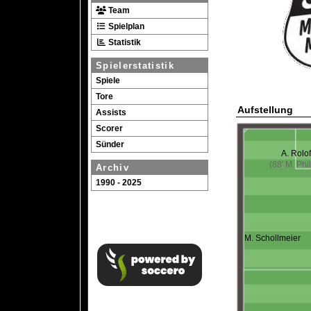
Team
Spielplan
Statistik
Spielerstatistik
Spiele
Tore
Aufstellung
Assists
Scorer
Sünder
A. Rolof
(88' M. Phi
Archiv
1990 - 2025
M. Schollmeier