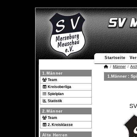
Startseite
Ver
Männer
Arc
1.Männer
1.Männer :
Spi
Team
Kreisoberliga
Spielplan
Statistik
SV
2.Männer
Team
2. Kreisklasse
Alte Herren