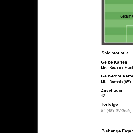
T. Großm
Spielstatistik
Gelbe Karten
Mike Bochnia
,
Fran
Gelb-Rote Kart
Mike Bochnia (85')
Zuschauer
42
Torfolge
0:1 (48')
SV Großgr
Bisherige Erge