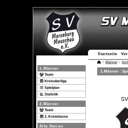
Startseite
Ver
Männer
Arc
1.Männer
1.Männer :
Spi
Team
Kreisoberliga
Spielplan
Statistik
SV
2.Männer
Team
2. Kreisklasse
Alte Herren