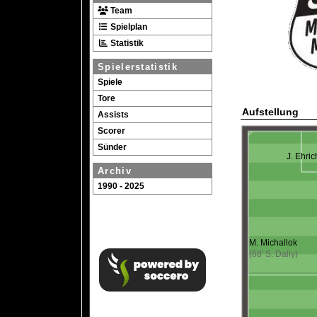
Team
Spielplan
Statistik
Spielerstatistik
Spiele
Tore
Aufstellung
Assists
Scorer
Sünder
J. Ehric
Archiv
1990 - 2025
M. Michallok
(68' S. Dally)