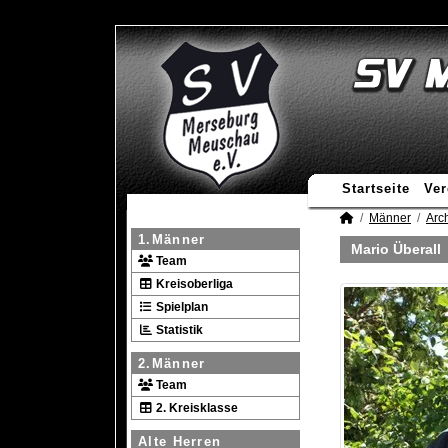
Startseite
Ver
Männer
Arc
1.Männer
Mario Überall
Team
Kreisoberliga
Spielplan
Statistik
2.Männer
Team
2. Kreisklasse
Alte Herren