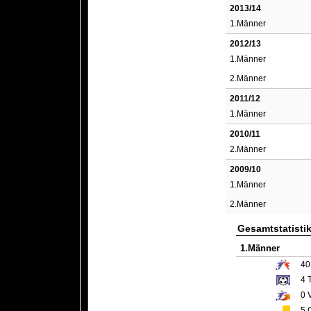
2013/14
1.Männer
2012/13
1.Männer
2.Männer
2011/12
1.Männer
2010/11
2.Männer
2009/10
1.Männer
2.Männer
Gesamtstatisti
1.Männer
40
4
T
0
V
5
G