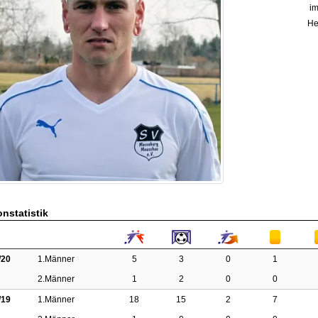
im
He
nstatistik
/20
1.Männer
5
3
0
1
2.Männer
1
2
0
0
/19
1.Männer
18
15
2
7