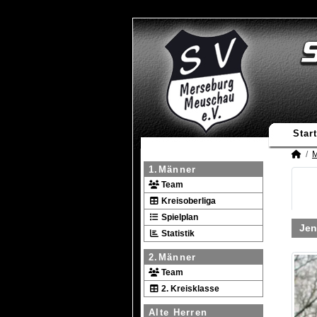
Start
M
1.Männer
Team
Kreisoberliga
Spielplan
Jen
Statistik
2.Männer
Team
2. Kreisklasse
Alte Herren