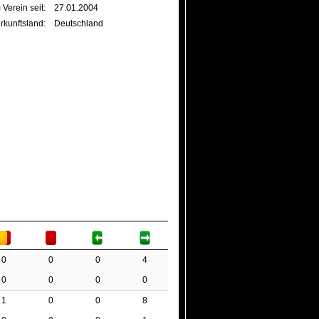
 Verein seit:
27.01.2004
rkunftsland:
Deutschland
0
0
0
4
0
0
0
0
1
0
0
8