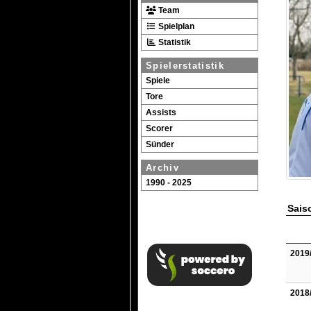
Team
Spielplan
Statistik
Spielerstatistik
Spiele
Tore
Assists
Scorer
Sünder
Archiv
1990 - 2025
Saiso
2019
2018