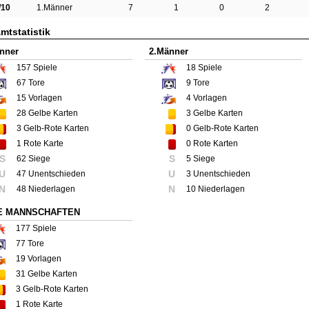
/10
1.Männer
7
1
0
2
mtstatistik
nner
2.Männer
157
Spiele
18
Spiele
67
Tore
9
Tore
15
Vorlagen
4
Vorlagen
28
Gelbe Karten
3
Gelbe Karten
3
Gelb-Rote Karten
0
Gelb-Rote Karten
1
Rote Karte
0
Rote Karten
S
S
62 Siege
5 Siege
U
U
47 Unentschieden
3 Unentschieden
N
N
48 Niederlagen
10 Niederlagen
E MANNSCHAFTEN
177
Spiele
77
Tore
19
Vorlagen
31
Gelbe Karten
3
Gelb-Rote Karten
1
Rote Karte