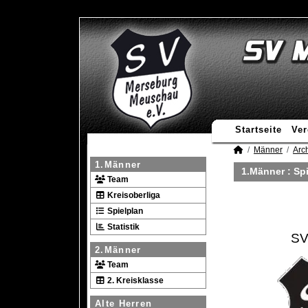
Startseite
Ver
Männer
Arc
1.Männer
1.Männer :
Spi
Team
Kreisoberliga
Spielplan
Statistik
SV
2.Männer
Team
2. Kreisklasse
Alte Herren