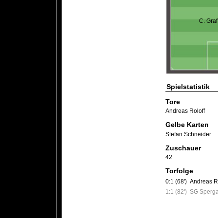
C. Graf
Spielstatistik
Tore
Andreas Roloff
Gelbe Karten
Stefan Schneider
Zuschauer
42
Torfolge
0:1 (68')
Andreas Ro
1:1 (82')
SG Sperg