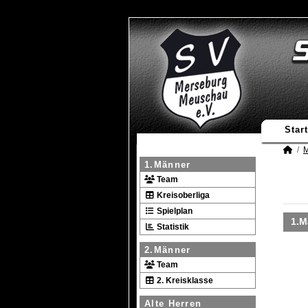
Start
M
1.Männer
Team
Kreisoberliga
Spielplan
1.M
Statistik
2.Männer
Team
2. Kreisklasse
Alte Herren