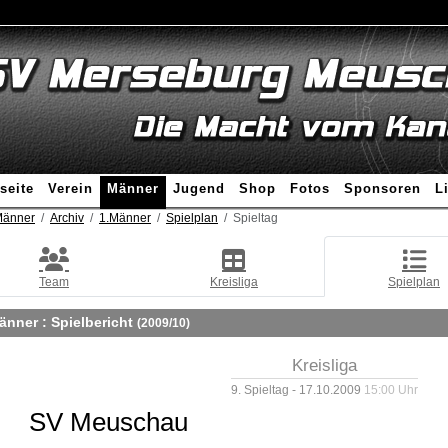
seite
Verein
Männer
Jugend
Shop
Fotos
Sponsoren
L
änner
Archiv
1.Männer
Spielplan
Spieltag
Team
Kreisliga
Spielplan
änner :
Spielbericht
(2009/10)
Kreisliga
9. Spieltag - 17.10.2009
15:00 Uhr
SV Meuschau