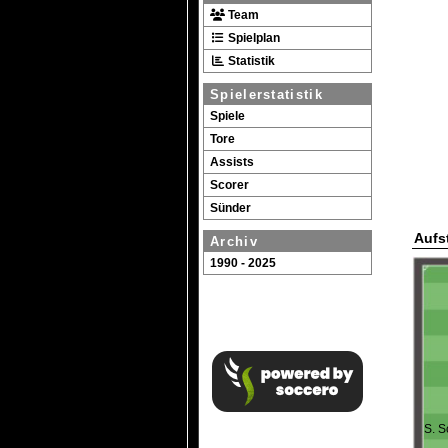
Team
Spielplan
Statistik
Spielerstatistik
Spiele
Tore
Assists
Scorer
Sünder
Aufs
Archiv
1990 - 2025
S. S