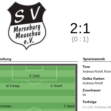
2
:
1
(0
:
1)
tellung
Spielstatistik
Tore
Andreas Roloff
,
Ronn
S. Dally
Gelbe Karten
Andreas Roloff
M. Freitag
A. Roloff
Zuschauer
50
Torfolge
chneider
F. Spieß
0:1 (26')
Klobikau-Mi