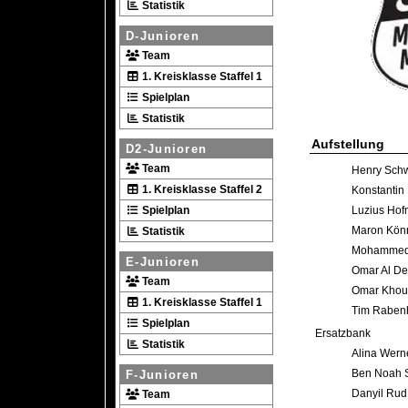
Statistik
D-Junioren
Team
1. Kreisklasse Staffel 1
Spielplan
Statistik
Aufstellung
D2-Junioren
Team
Henry Sch
1. Kreisklasse Staffel 2
Konstantin
Spielplan
Luzius Ho
Maron Kön
Statistik
Mohammed
E-Junioren
Omar Al Dei
Team
Omar Khoul
1. Kreisklasse Staffel 1
Tim Raben
Spielplan
Ersatzbank
Statistik
Alina Wern
Ben Noah 
F-Junioren
Danyil Rud
Team