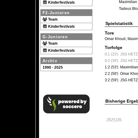
Maximilian
Kinderfestivals
Tadeus Blo
F2-Junioren
Team
Spielstatistik
Kinderfestivals
Tore
G-Junioren
Omar Khouli
,
Maxim
Team
Torfolge
Kinderfestivals
0:1 (23')
JSG HETZ
0:2 (39')
JSG HETZ
Archiv
1:2 (53')
Maximilian
1990 - 2025
2:2 (58')
Omar Khou
3:2 (59')
JSG HETZ 
Bisherige Erge
2025/26