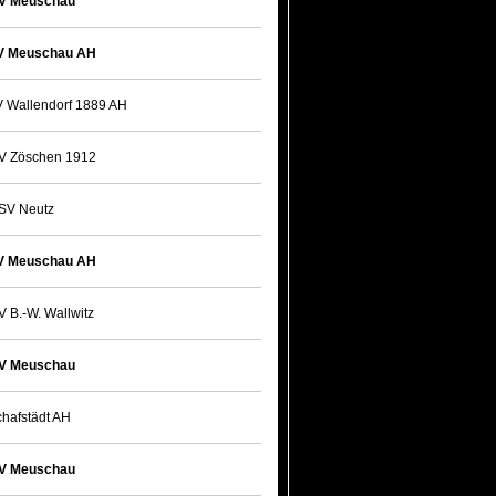
V Meuschau
V Meuschau AH
 Wallendorf 1889 AH
V Zöschen 1912
SV Neutz
V Meuschau AH
V B.-W. Wallwitz
V Meuschau
hafstädt AH
V Meuschau