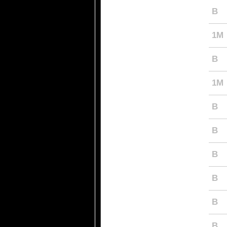
B
1M
B
1M
B
B
B
B
B
B