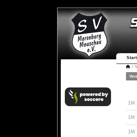
Start
V
Ver
1M
1M
1M