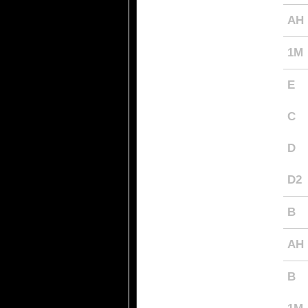
AH
1M
E
C
D
D2
B
AH
B