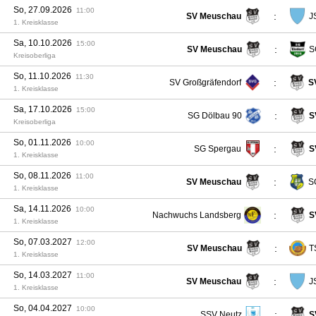
So, 27.09.2026
11:00
:
SV Meuschau
J
1. Kreisklasse
Sa, 10.10.2026
15:00
:
SV Meuschau
S
Kreisoberliga
So, 11.10.2026
11:30
:
SV Großgräfendorf
S
1. Kreisklasse
Sa, 17.10.2026
15:00
:
SG Dölbau 90
S
Kreisoberliga
So, 01.11.2026
10:00
:
SG Spergau
S
1. Kreisklasse
So, 08.11.2026
11:00
:
SV Meuschau
S
1. Kreisklasse
Sa, 14.11.2026
10:00
:
Nachwuchs Landsberg
S
1. Kreisklasse
So, 07.03.2027
12:00
:
SV Meuschau
T
1. Kreisklasse
So, 14.03.2027
11:00
:
SV Meuschau
J
1. Kreisklasse
So, 04.04.2027
10:00
:
SSV Neutz
S