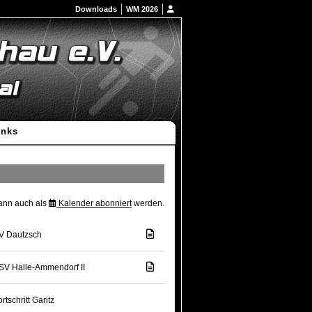
Downloads
WM 2026
inks
kann auch als
Kalender abonniert
werden.
V Dautzsch
SV Halle-Ammendorf II
rtschritt Garitz