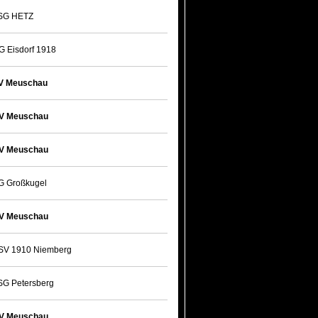
SG HETZ
G Eisdorf 1918
V Meuschau
V Meuschau
V Meuschau
G Großkugel
V Meuschau
SV 1910 Niemberg
SG Petersberg
V Meuschau