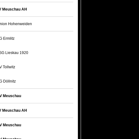
V Meuschau AH
nion Hohenweiden
G Ermlitz
SG Lieskau 1920
V Tollwitz
G Döllnitz
V Meuschau
V Meuschau AH
V Meuschau