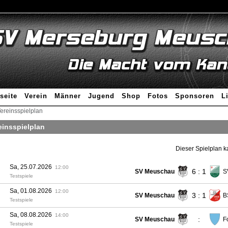
seite
Verein
Männer
Jugend
Shop
Fotos
Sponsoren
L
ereinsspielplan
einsspielplan
Dieser Spielplan 
Sa, 25.07.2026
12:00
6 : 1
SV Meuschau
S
Testspiele
Sa, 01.08.2026
12:00
3 : 1
SV Meuschau
B
Testspiele
Sa, 08.08.2026
14:00
:
SV Meuschau
Fo
Testspiele